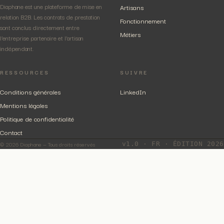
Diaphane est une plateforme de mise en
Artisans
relation B2B. Les contrats de prestation
Fonctionnement
sont conclus directement entre
Métiers
l'entreprise partenaire et l'artisan
indépendant.
RESSOURCES
SUIVRE
Conditions générales
LinkedIn
Mentions légales
Politique de confidentialité
Contact
© 2026 Diaphane — Tous droits réservés
v1.0 · FR · ÉDITION 2026