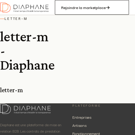
Rejoindre la marketplace
→
LETTER-M
—
letter-m
-
Diaphane
letter-m
PLATEFORME
Entreprises
Diaphane est une plateforme de mise en
Artisans
relation B2B. Les contrats de prestation
Fonctionnement