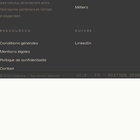
sont conclus directement entre
Métiers
l'entreprise partenaire et l'artisan
indépendant.
RESSOURCES
SUIVRE
Conditions générales
LinkedIn
Mentions légales
Politique de confidentialité
Contact
© 2026 Diaphane — Tous droits réservés
v1.0 · FR · ÉDITION 2026