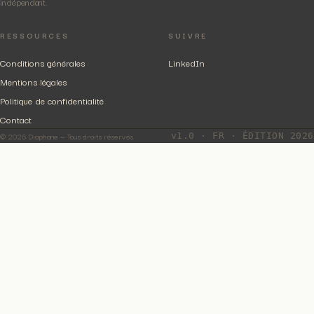
indépendant.
RESSOURCES
SUIVRE
Conditions générales
LinkedIn
Mentions légales
Politique de confidentialité
Contact
© 2026 Diaphane — Tous droits réservés
v1.0 · FR · ÉDITION 2026