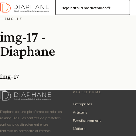
Rejoindre la marketplace
→
IMG-17
—
img-17 -
Diaphane
img-17
PLATEFORME
Entreprises
Diaphane est une plateforme de mise en
Artisans
relation B2B. Les contrats de prestation
Fonctionnement
sont conclus directement entre
Métiers
l'entreprise partenaire et l'artisan