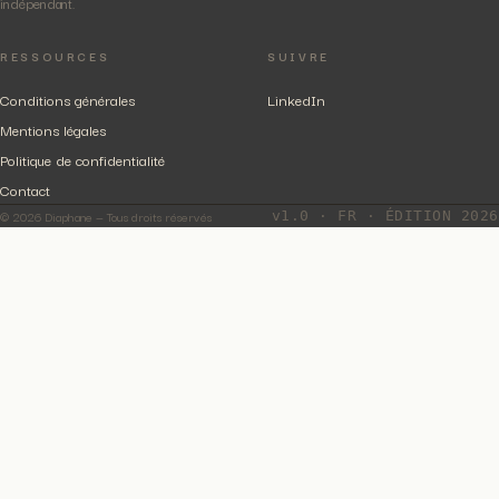
indépendant.
RESSOURCES
SUIVRE
Conditions générales
LinkedIn
Mentions légales
Politique de confidentialité
Contact
© 2026 Diaphane — Tous droits réservés
v1.0 · FR · ÉDITION 2026