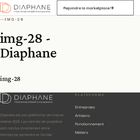
Rejoindre la marketplace
→
IMG-28
—
img-28 -
Diaphane
img-28
PLATEFORME
Entreprises
Diaphane est une plateforme de mise en
Artisans
relation B2B. Les contrats de prestation
Fonctionnement
sont conclus directement entre
Métiers
l'entreprise partenaire et l'artisan