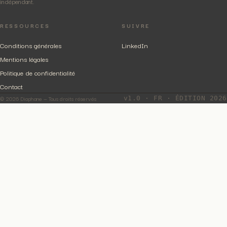
indépendant.
RESSOURCES
SUIVRE
Conditions générales
LinkedIn
Mentions légales
Politique de confidentialité
Contact
© 2026 Diaphane — Tous droits réservés
v1.0 · FR · ÉDITION 2026