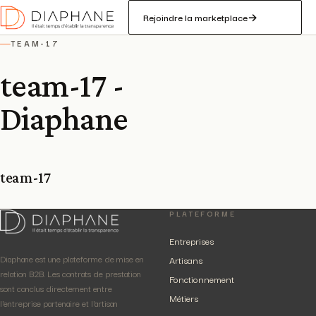
Rejoindre la marketplace
→
TEAM-17
—
team-17 -
Diaphane
team-17
PLATEFORME
Entreprises
Diaphane est une plateforme de mise en
Artisans
relation B2B. Les contrats de prestation
Fonctionnement
sont conclus directement entre
Métiers
l'entreprise partenaire et l'artisan