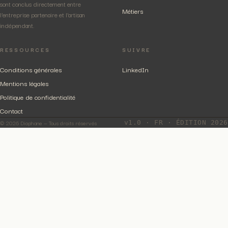
sont conclus directement entre
Métiers
l'entreprise partenaire et l'artisan
indépendant.
RESSOURCES
SUIVRE
Conditions générales
LinkedIn
Mentions légales
Politique de confidentialité
Contact
© 2026 Diaphane — Tous droits réservés
v1.0 · FR · ÉDITION 2026