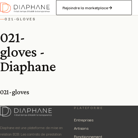
Rejoindre la marketplace
→
021-GLOVES
—
021-
gloves -
Diaphane
021-gloves
PLATEFORME
Entreprises
Diaphane est une plateforme de mise en
Artisans
relation B2B. Les contrats de prestation
Fonctionnement