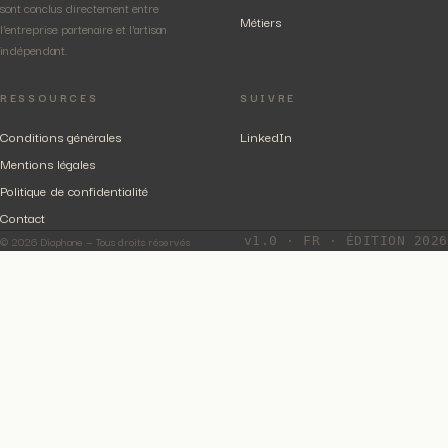
sont conclus directement entre
Métiers
l'entreprise partenaire et l'artisan
indépendant.
RESSOURCES
SUIVRE
Conditions générales
LinkedIn
Mentions légales
Politique de confidentialité
Contact
© 2026 Diaphane — Tous droits réservés
v1.0 · FR · ÉDITION 2026