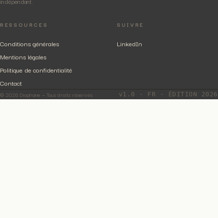
indépendant.
RESSOURCES
SUIVRE
Conditions générales
LinkedIn
Mentions légales
Politique de confidentialité
Contact
© 2026 Diaphane — Tous droits réservés
v1.0 · FR · ÉDITION 2026