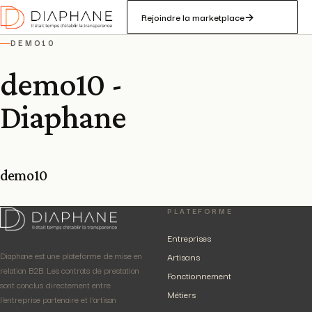
Rejoindre la marketplace
→
DEMO10
—
demo10 -
Diaphane
demo10
PLATEFORME
Entreprises
Diaphane est une plateforme de mise en
Artisans
relation B2B. Les contrats de prestation
Fonctionnement
sont conclus directement entre
Métiers
l'entreprise partenaire et l'artisan