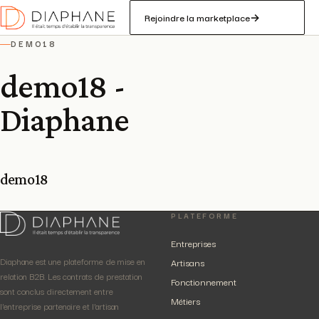
Rejoindre la marketplace
→
DEMO18
—
demo18 -
Diaphane
demo18
PLATEFORME
Entreprises
Diaphane est une plateforme de mise en
Artisans
relation B2B. Les contrats de prestation
Fonctionnement
sont conclus directement entre
Métiers
l'entreprise partenaire et l'artisan