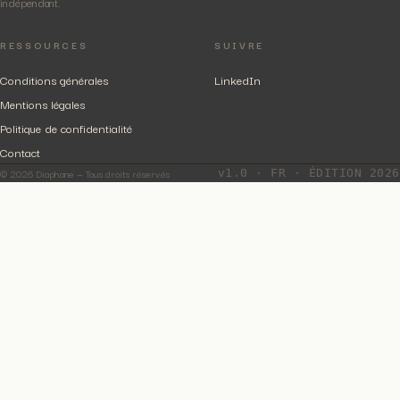
indépendant.
RESSOURCES
SUIVRE
Conditions générales
LinkedIn
Mentions légales
Politique de confidentialité
Contact
© 2026 Diaphane — Tous droits réservés
v1.0 · FR · ÉDITION 2026