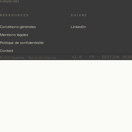
indépendant.
RESSOURCES
SUIVRE
Conditions générales
LinkedIn
Mentions légales
Politique de confidentialité
Contact
© 2026 Diaphane — Tous droits réservés
v1.0 · FR · ÉDITION 2026