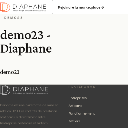
Rejoindre la marketplace
→
DEMO23
—
demo23 -
Diaphane
demo23
PLATEFORME
Entreprises
Diaphane est une plateforme de mise en
Artisans
relation B2B. Les contrats de prestation
Fonctionnement
sont conclus directement entre
Métiers
l'entreprise partenaire et l'artisan